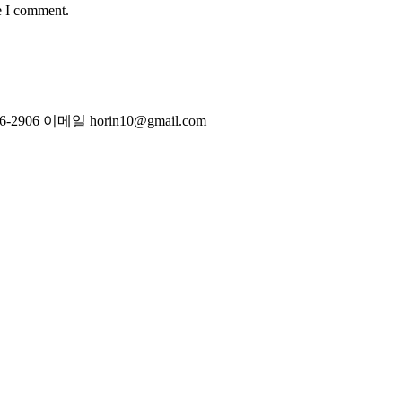
e I comment.
6-2906
이메일
horin10@gmail.com