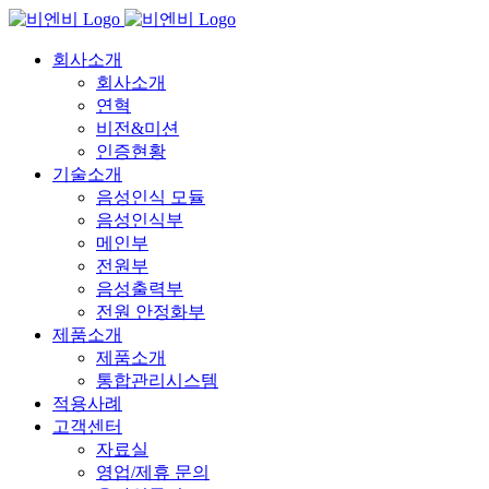
Skip
to
content
회사소개
회사소개
연혁
비전&미션
인증현황
기술소개
음성인식 모듈
음성인식부
메인부
전원부
음성출력부
전원 안정화부
제품소개
제품소개
통합관리시스템
적용사례
고객센터
자료실
영업/제휴 문의