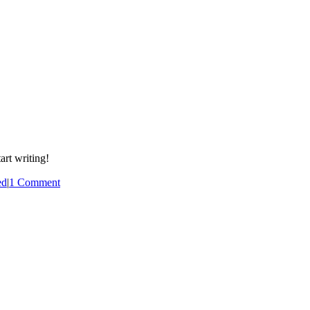
art writing!
ed
|
1 Comment