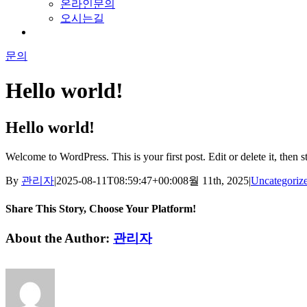
온라인문의
오시는길
문의
Hello world!
Hello world!
Welcome to WordPress. This is your first post. Edit or delete it, then st
By
관리자
|
2025-08-11T08:59:47+00:00
8월 11th, 2025
|
Uncategoriz
Share This Story, Choose Your Platform!
Facebook
Twitter
LinkedIn
Reddit
Whatsapp
Google+
Tumblr
Pinterest
Vk
Email
About the Author:
관리자