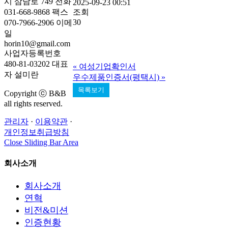
시 삼남로 749
전화
2025-09-23 00:51
조회
031-668-9868
팩스
30
070-7966-2906
이메
일
horin10@gmail.com
사업자등록번호
480-81-03202
대표
«
여성기업확인서
자
설미란
우수제품인증서(평택시)
»
목록보기
Copyright ⓒ B&B
all rights reserved.
관리자
·
이용약관
·
개인정보취급방침
Close Sliding Bar Area
회사소개
회사소개
연혁
비전&미션
인증현황