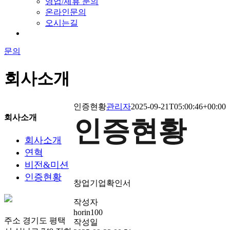
영업/제휴 문의
온라인문의
오시는길
문의
회사소개
인증현황
관리자
2025-09-21T05:00:46+00:00
회사소개
인증현황
회사소개
연혁
비전&미션
인증현황
창업기업확인서
작성자
horin100
주소
경기도 평택
작성일