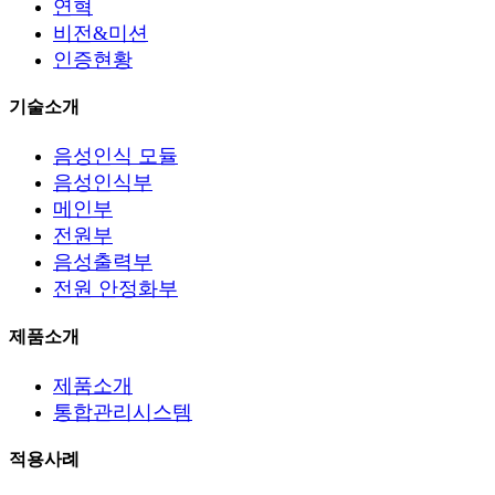
연혁
비전&미션
인증현황
기술소개
음성인식 모듈
음성인식부
메인부
전원부
음성출력부
전원 안정화부
제품소개
제품소개
통합관리시스템
적용사례